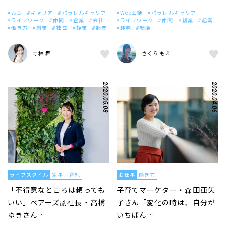
お金
キャリア
パラレルキャリア
Web会議
パラレルキャリア
ライフワーク
仲間
企業
会社
ライフワーク
仲間
複業
起業
働き方
副業
独立
複業
起業
趣味
転職
寺林 舞
さくら もえ
2020.05.08
2020.04.06
ライフスタイル
家事／育児
お仕事
働き方
「不得意なところは頼っても
子育てマーケター・森田亜矢
いい」ベアーズ副社長・高橋
子さん「変化の時は、自分が
ゆきさん…
いちばん…