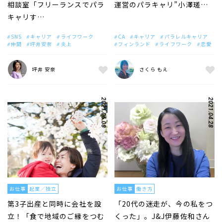
相談室「フリーランスでパラ
運営のパラキャリ”小澤瑳…
キャリす…
SNS
キャリア
ライフワーク
CA
キャリア
パラレルキャリア
仲間
坪井安奈
炎上
フィンランド
ライフワーク
恋愛
坪井 安奈
さくら もえ
2021.06.08
2021.04.28
お仕事
起業／独立
お仕事
働き方
第3子出産と同時に会社を設
「20代の迷走が、今の私をつ
立！「食で地域のご縁をつむ
くった」。J&J伊藤佐和さん