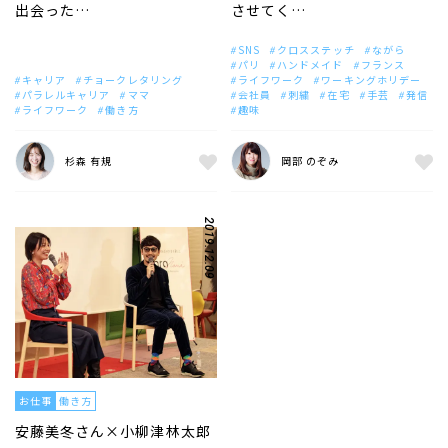
出会った…
させてく…
SNS
クロスステッチ
ながら
パリ
ハンドメイド
フランス
キャリア
チョークレタリング
ライフワーク
ワーキングホリデー
パラレルキャリア
ママ
会社員
刺繍
在宅
手芸
発信
ライフワーク
働き方
趣味
杉森 有規
岡部 のぞみ
2019.12.09
お仕事
働き方
安藤美冬さん×小柳津林太郎