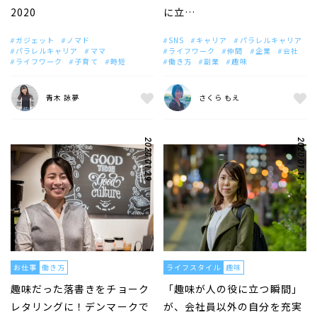
2020
に立…
ガジェット
ノマド
SNS
キャリア
パラレルキャリア
パラレルキャリア
ママ
ライフワーク
仲間
企業
会社
ライフワーク
子育て
時短
働き方
副業
趣味
青木 詠夢
さくら もえ
2020.01.29
2020.01.11
お仕事
働き方
ライフスタイル
趣味
趣味だった落書きをチョーク
「趣味が人の役に立つ瞬間」
レタリングに！デンマークで
が、会社員以外の自分を充実