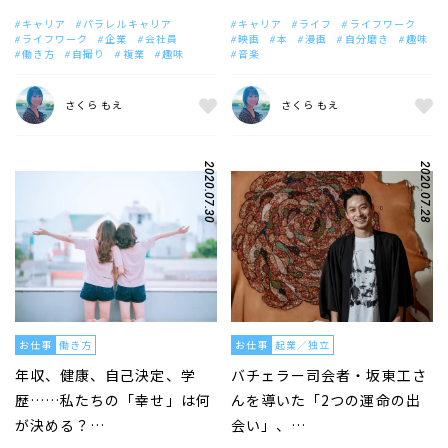
キャリア
パラレルキャリア
キャリア
ライフ
ライフワーク
ライフワーク
企業
会社員
映画
本
漫画
自分磨き
趣味
働き方
自撮り
複業
趣味
音楽
さくら もえ
さくら もえ
2020.07.30
2020.07.28
お仕事
働き方
お仕事
起業／独立
年収、健康、自己決定、学
バチェラー司会者・坂東工さ
歴……私たちの「幸せ」は何
んを導いた「2つの運命の出
が決める？…
会い」、…