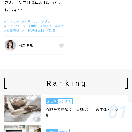
さん「人生100年時代、パラ
レルキ…
キャリア
パラレルキャリア
ライフワーク
仲間
働き方
副業
安藤美冬
小柳津林太郎
起業
杉森 有規
Ranking
お仕事
メンタル
心理学で紐解く「先延ばし」の正体〜すぐ
動…
お仕事
働き方