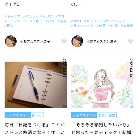
ぐ」YU…
の、…
キャリア
パラレルキャリア
ママ
ライフワーク
子育て
独立
福島
JWLI
キャリア
ボランティア
移住
ライフワーク
仕事
仲間
会社員
小野アムスデン道子
小野アムスデン道子
2021.04.16
2021.04.14
ライフスタイル
暮らし
ライフスタイル
恋愛／結婚
毎日「日記をつける」ことが
「そろそろ結婚したいかも」
ストレス解消になる！忙しい
と思ったら要チェック！結婚