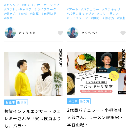
キャリア
キャリアオーナーシップ
パラレルキャリア
ライフワーク
アート
バチェラー
パラキャリ
働き方
幸せ
幸福
自己決定
パラレルキャリア
フリーランス
複業
ライフワーク
仲間
働き方
演劇
さくら もえ
さくら もえ
2020.07.01
2020.06.01
お仕事
働き方
お仕事
働き方
2代目バチェラー・小柳津林
投資インフルエンサー・ジェ
太郎さん、ラーメン評論家・
レミーさんが「実は投資より
本谷亜紀…
も、パラ…