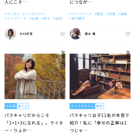
人にこそ…
につなが…
メンタル
メンタルケア
ライフワーク
婚活
恋愛
結婚
ライフワーク
仕事
幸せ
日記
自分磨き
木村好珠
橋本 楓
2020.12.22
2020.11.24
お仕事
働き方
ライフスタイル
趣味
パラキャリだからこそ
パラキャリ女子11名が本音で
「1+1=3になれる」。ライタ
紹介！私に「幸せの正解は1
ー・りょか…
つじゃ…