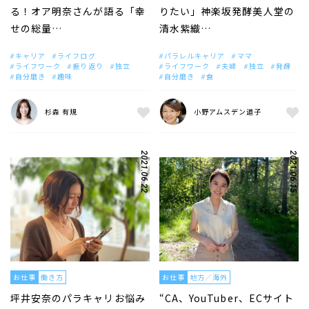
る！オア明奈さんが語る「幸
りたい」神楽坂発酵美人堂の
せの総量…
清水紫織…
キャリア
ライフログ
パラレルキャリア
ママ
ライフワーク
振り返り
独立
ライフワーク
夫婦
独立
発酵
自分磨き
趣味
自分磨き
食
杉森 有規
小野アムスデン道子
2021.06.22
2021.06.15
お仕事
働き方
お仕事
地方／海外
坪井安奈のパラキャリお悩み
“CA、YouTuber、ECサイト