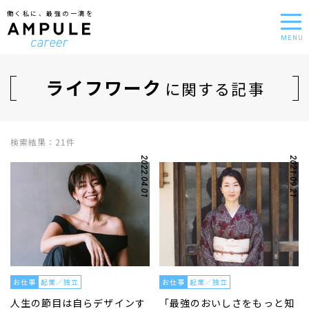
働く私に、最強の一滴を
MENU
ライフワーク
に関する記事
検索結果：21件
2022.04.01
2021.09.21
お仕事
起業／独立
お仕事
起業／独立
人生の節目は自らデザインす
「最強のおいしさをもっと知