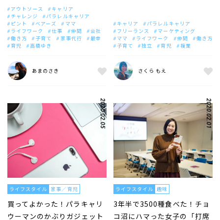
アウトソース
キャリア
チャレンジ
パラレルキャリア
ピント
ベアーズ
ママ
キャリア
パラレルキャリア
ライフワーク
仕事
仲間
会社
フリーランス
マーケティング
働き方
子育て
家事代行
最幸
ママ
ライフワーク
仲間
働き方
育児
高橋ゆき
子育て
独立
育児
複業
あまのさき
さくら もえ
2020.02.05
2020.02.01
ライフスタイル
家事／育児
ライフスタイル
趣味
買ってよかった！パラキャリ
3年半で3500種食べた！チョ
ウーマンのかぶりガジェット
コ沼にハマった女子の「打席