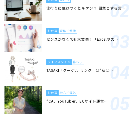
流行りに飛びつくとキケン？ 副業とすら言…
お仕事
資格／勉強
センスがなくても大丈夫！「Excelやス…
ライフスタイル
暮らし
TASAKI「クーゲル リング」は“私は…
お仕事
地方／海外
“CA、YouTuber、ECサイト運営…